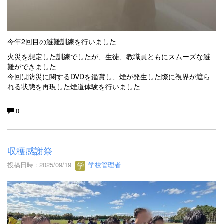
今年2回目の避難訓練を行いました
火災を想定した訓練でしたが、生徒、教職員ともにスムーズな避
難ができました
今回は防災に関するDVDを鑑賞し、煙が発生した際に視界が遮ら
れる状態を再現した煙道体験を行いました
0
収穫感謝祭
投稿日時 : 2025/09/19
学校管理者