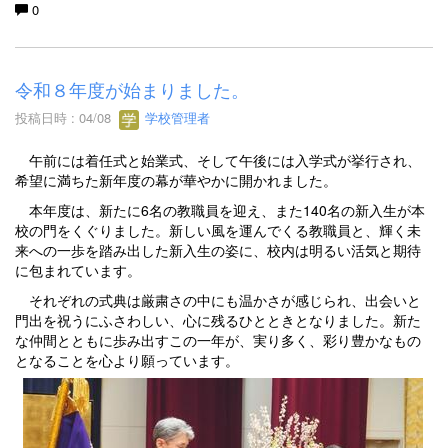
0
令和８年度が始まりました。
投稿日時 : 04/08
学校管理者
午前には着任式と始業式、そして午後には入学式が挙行され、
希望に満ちた新年度の幕が華やかに開かれました。
本年度は、新たに6名の教職員を迎え、また140名の新入生が本
校の門をくぐりました。新しい風を運んでくる教職員と、輝く未
来への一歩を踏み出した新入生の姿に、校内は明るい活気と期待
に包まれています。
それぞれの式典は厳粛さの中にも温かさが感じられ、出会いと
門出を祝うにふさわしい、心に残るひとときとなりました。新た
な仲間とともに歩み出すこの一年が、実り多く、彩り豊かなもの
となることを心より願っています。