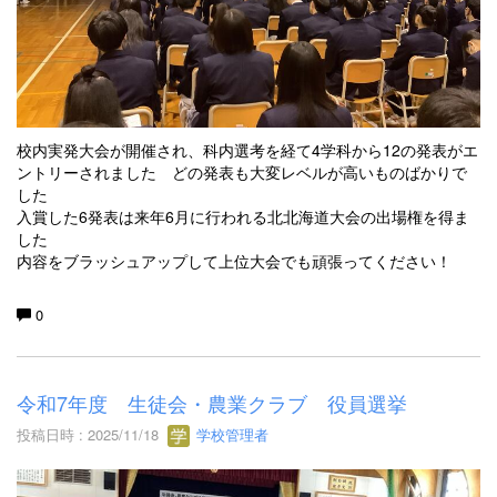
校内実発大会が開催され、科内選考を経て4学科から12の発表がエ
ントリーされました どの発表も大変レベルが高いものばかりで
した
入賞した6発表は来年6月に行われる北北海道大会の出場権を得ま
した
内容をブラッシュアップして上位大会でも頑張ってください！
0
令和7年度 生徒会・農業クラブ 役員選挙
投稿日時 : 2025/11/18
学校管理者